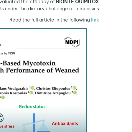
 evaluated the efficacy of
BIŌNTE QUIMITŌX
 under the dietary challenge of fumonisins.
Read the full article in the following
li
nk