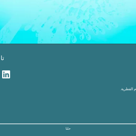
تا
م الفطرية.
حلنا