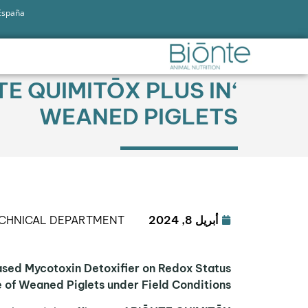
 España
TE QUIMITŌX PLUS IN
WEANED PIGLETS
أبريل 8, 2024
ECHNICAL DEPARTMENT
ased Mycotoxin Detoxifier on Redox Status
of Weaned Piglets under Field Conditions”