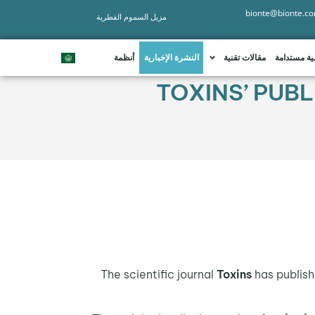
bionte@bionte.c
مزيل السموم الفطرية
ية مستدامة
مقالات تقنية
النشرة الإخبارية
أنظمة
‘TOXINS’ PUB
The scientific journal
Toxins
has publish