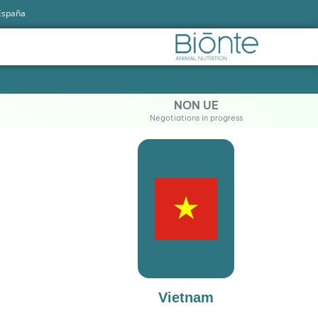
 España
NON UE
Negotiations in progress
Vietnam