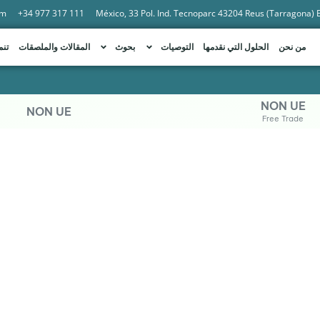
om
+34 977 317 111
México, 33 Pol. Ind. Tecnoparc 43204 Reus (Tarragona)
من نحن
الحلول التي نقدمها
التوصيات
بحوث
المقالات والملصقات
تنم
NON UE
NON UE
Free Trade